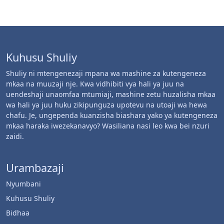
Kuhusu Shuliy
Shuliy ni mtengenezaji mpana wa mashine za kutengeneza
mkaa na muuzaji nje. Kwa vidhibiti vya hali ya juu na
uendeshaji unaomfaa mtumiaji, mashine zetu huzalisha mkaa
wa hali ya juu huku zikipunguza upotevu na utoaji wa hewa
chafu. Je, ungependa kuanzisha biashara yako ya kutengeneza
mkaa haraka iwezekanavyo? Wasiliana nasi leo kwa bei nzuri
zaidi.
Urambazaji
Nyumbani
Kuhusu Shuliy
Bidhaa