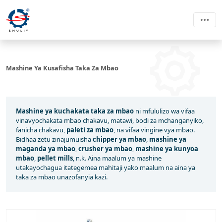
Mashine Ya Kusafisha Taka Za Mbao
Mashine ya kuchakata taka za mbao
ni mfululizo wa vifaa
vinavyochakata mbao chakavu, matawi, bodi za mchanganyiko,
fanicha chakavu,
paleti za mbao
, na vifaa vingine vya mbao.
Bidhaa zetu zinajumuisha
chipper ya mbao
,
mashine ya
maganda ya mbao
,
crusher ya mbao
,
mashine ya kunyoa
mbao
,
pellet mills
, n.k. Aina maalum ya mashine
utakayochagua itategemea mahitaji yako maalum na aina ya
taka za mbao unazofanyia kazi.