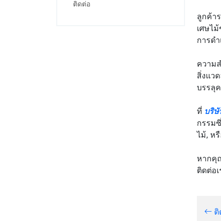
ติดต่อ
ลูกค้าร
เศษไม้
การดำเ
ความสำ
สิ่งแว
บรรลุค
ที่
บริษ
กรรมซึ
ไม้, หร
หากคุณต
ติดต่อ
ติ