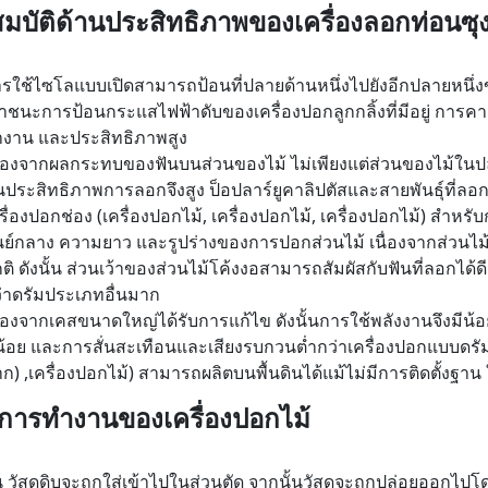
มบัติด้านประสิทธิภาพของเครื่องลอกท่อนซ
รใช้ไซโลแบบเปิดสามารถป้อนที่ปลายด้านหนึ่งไปยังอีกปลายหนึ
าชนะการป้อนกระแสไฟฟ้าดับของเครื่องปอกลูกกลิ้งที่มีอยู่ กา
งาน และประสิทธิภาพสูง
ื่องจากผลกระทบของฟันบนส่วนของไม้ ไม่เพียงแต่ส่วนของไม้ในปล
้นประสิทธิภาพการลอกจึงสูง ป็อปลาร์ยูคาลิปตัสและสายพันธุ์ที่ลอก
รื่องปอกช่อง (เครื่องปอกไม้, เครื่องปอกไม้, เครื่องปอกไม้) สำหร
นย์กลาง ความยาว และรูปร่างของการปอกส่วนไม้ เนื่องจากส่วนไม
ติ ดังนั้น ส่วนเว้าของส่วนไม้โค้งงอสามารถสัมผัสกับฟันที่ลอกได้ด
่าดรัมประเภทอื่นมาก
ื่องจากเคสขนาดใหญ่ได้รับการแก้ไข ดังนั้นการใช้พลังงานจึงมีน
น้อย และการสั่นสะเทือนและเสียงรบกวนต่ำกว่าเครื่องปอกแบบดรัม, 
ก) ,เครื่องปอกไม้) สามารถผลิตบนพื้นดินได้แม้ไม่มีการติดตั้งฐาน 
การทำงานของเครื่องปอกไม้
่น วัสดุดิบจะถูกใส่เข้าไปในส่วนตัด จากนั้นวัสดุจะถูกปล่อยออก