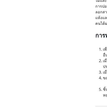
ไม้และ
การปอก
ลอกสาม
แห้งแล
คนได้
การท
เพ
อื
เม
ปร
เม
ขณ
ชิ
หย