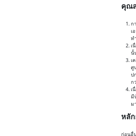
คุณส
กา
เอ
ทำ
เน
นั
เค
ศู
ปก
กว
เน
มี
มา
หลัก
ก่อนอื