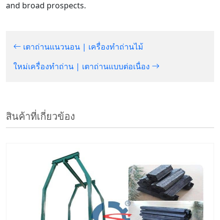
and broad prospects.
เตาถ่านแนวนอน | เครื่องทำถ่านไม้
ใหม่เครื่องทำถ่าน | เตาถ่านแบบต่อเนื่อง
สินค้าที่เกี่ยวข้อง