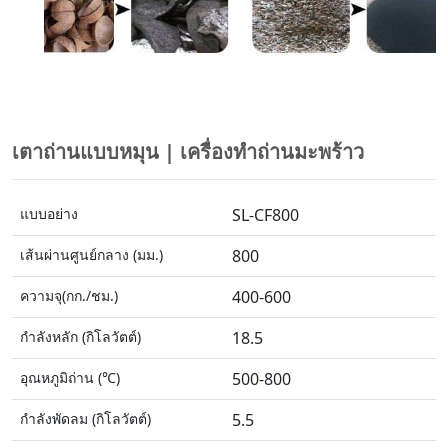
เตาถ่านแบบหมุน | เครื่องทำถ่านมะพร้าว
แบบอย่าง
SL-CF800
เส้นผ่านศูนย์กลาง (มม.)
800
ความจุ(กก./ชม.)
400-600
กำลังหลัก (กิโลวัตต์)
18.5
อุณหภูมิถ่าน (℃)
500-800
กำลังพัดลม (กิโลวัตต์)
5.5