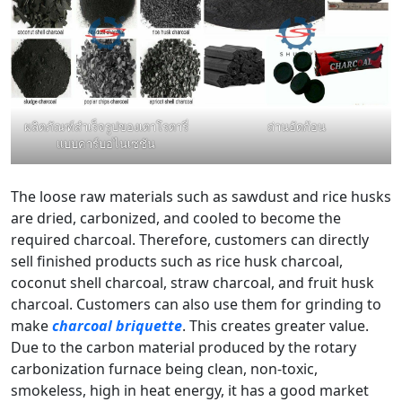
ผลิตภัณฑ์สำเร็จรูปของเตาโรตารี่
ถ่านอัดก้อน
แบบคาร์บอไนเซชัน
The loose raw materials such as sawdust and rice husks
are dried, carbonized, and cooled to become the
required charcoal. Therefore, customers can directly
sell finished products such as rice husk charcoal,
coconut shell charcoal, straw charcoal, and fruit husk
charcoal. Customers can also use them for grinding to
make
charcoal briquette
. This creates greater value.
Due to the carbon material produced by the rotary
carbonization furnace being clean, non-toxic,
smokeless, high in heat energy, it has a good market