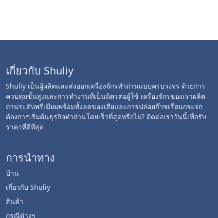
เกี่ยวกับ Shuliy
Shuliy เป็นผู้ผลิตและส่งออกเครื่องจักรทำถ่านแบบครบวงจร ด้วยการ
ควบคุมขั้นสูงและการทำงานที่เป็นมิตรต่อผู้ใช้ เครื่องจักรของเราผลิต
ถ่านระดับพรีเมียมพร้อมทั้งลดของเสียและการปล่อยก๊าซเรือนกระจก
ต้องการเริ่มต้นธุรกิจทำถ่านโดยเร็วที่สุดหรือไม่? ติดต่อเราวันนี้เพื่อรับ
ราคาที่ดีที่สุด
การนำทาง
บ้าน
เกี่ยวกับ Shuliy
สินค้า
กรณีต่างๆ