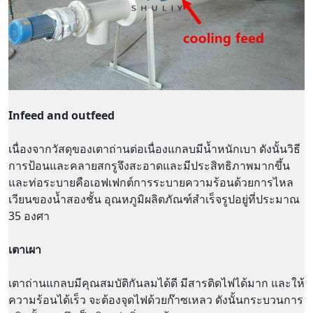
Infeed and outfeed
เนื่องจากวัสดุของเตาถ่านต่อเนื่องแกลบมีน้ำหนักเบา ดังนั้นวิธี
การป้อนและคลายสกรูจึงสะอาดและมีประสิทธิภาพมากขึ้น
และท่อระบายคือเอฟเฟกต์การระบายความร้อนด้วยการไหล
เวียนของน้ำสองชั้น อุณหภูมิผลิตภัณฑ์สำเร็จรูปอยู่ที่ประมาณ
35 องศา
เตาเผา
เตาถ่านแกลบมีคุณสมบัติกันลมได้ดี มีสารติดไฟได้มาก และให้
ความร้อนได้เร็ว จะต้องจุดไฟด้วยก๊าซเหลว ดังนั้นกระบวนการ