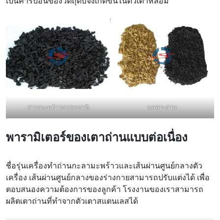
เป็นคาร์บอนของวัตถุดิบจึงเกิดขึ้นในตัวเตาหลอม
ถ่านมะพร้าวธรรมชาติ
แกลบ-ถ่าน
พารามิเตอร์ของเตาถ่านแบบต่อเนื่อง
ชื่อรุ่นเครื่องทำถ่านกะลามะพร้าวและเส้นผ่านศูนย์กลางตัว
เครื่อง เส้นผ่านศูนย์กลางของร่างกายสามารถปรับแต่งได้ เพื่อ
ตอบสนองความต้องการของลูกค้า โรงงานของเราสามารถ
ผลิตเตาถ่านที่ทำจากตัวเตาสแตนเลสได้