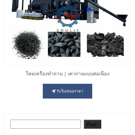
ใหม่เครื่องทำถ่าน | เตาถ่านแบบต่อเนื่อง
รับใบเสนอราคา
ค้นหา
ค้นหา