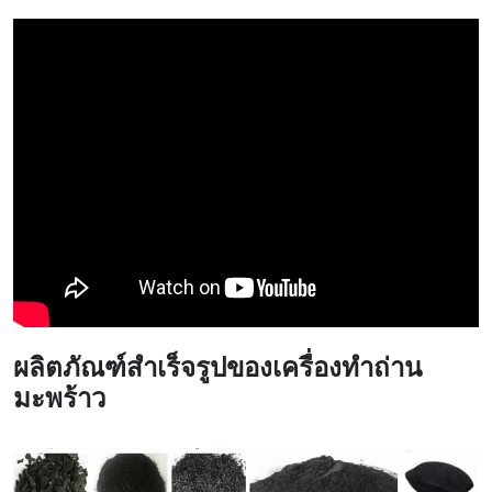
ผลิตภัณฑ์สำเร็จรูปของเครื่องทำถ่าน
มะพร้าว