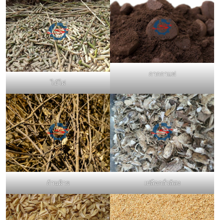
กากกาแฟ
ไม้ไผ่
ก้านฝ้าย
เปลือกถั่วลิสง