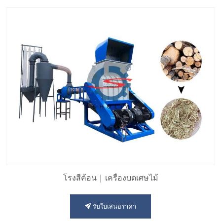
โรงสีค้อน | เครื่องบดเศษไม้
รับใบเสนอราคา