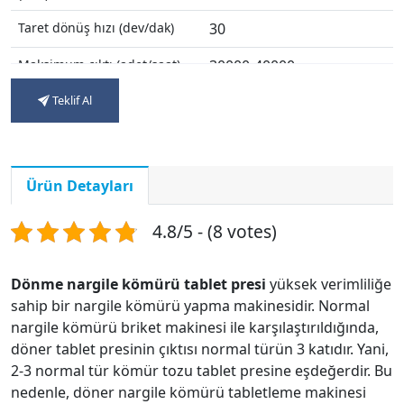
Taret dönüş hızı (dev/dak)
30
Maksimum çıktı (adet/saat)
30000-40000
Teklif Al
Motor gücü(kw)
7.5
Genel boyut (mm)
800*900*1650
Makine ağırlığı (kg)
1500
Ürün Detayları
4.8/5 - (8 votes)
Dönme nargile kömürü tablet presi
yüksek verimliliğe
sahip bir nargile kömürü yapma makinesidir. Normal
nargile kömürü briket makinesi ile karşılaştırıldığında,
döner tablet presinin çıktısı normal türün 3 katıdır. Yani,
2-3 normal tür kömür tozu tablet presine eşdeğerdir. Bu
nedenle, döner nargile kömürü tabletleme makinesi