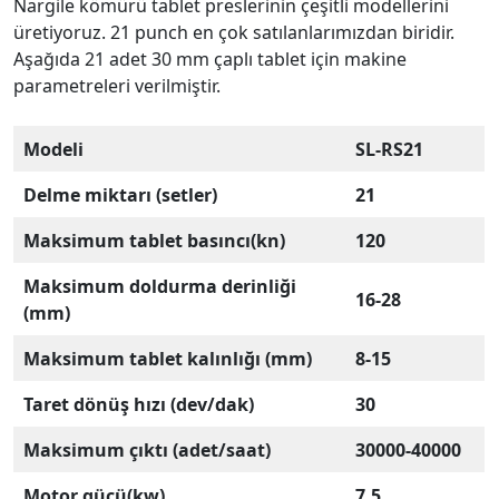
Nargile kömürü tablet preslerinin çeşitli modellerini
üretiyoruz. 21 punch en çok satılanlarımızdan biridir.
Aşağıda 21 adet 30 mm çaplı tablet için makine
parametreleri verilmiştir.
Modeli
SL-RS21
Delme miktarı (setler)
21
Maksimum tablet basıncı(kn)
120
Maksimum doldurma derinliği
16-28
(mm)
Maksimum tablet kalınlığı (mm)
8-15
Taret dönüş hızı (dev/dak)
30
Maksimum çıktı (adet/saat)
30000-40000
Motor gücü(kw)
7.5