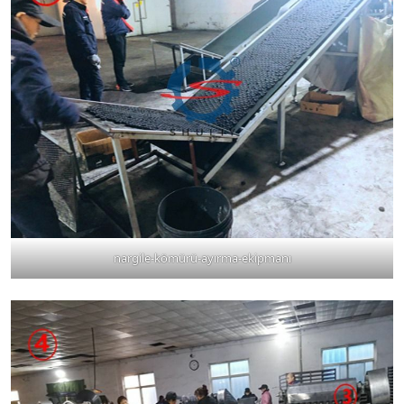
nargile-kömürü-ayırma-ekipmanı