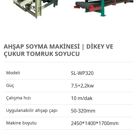
AHŞAP SOYMA MAKINESI | DIKEY VE
ÇUKUR TOMRUK SOYUCU
Modeli
SL-WP320
Güç
7,5+2,2kw
Çalışma hızı
10 m/dak
Uygulanabilir ahşap çapı
50-320mm
Makine boyutu
2450*1400*1700mm