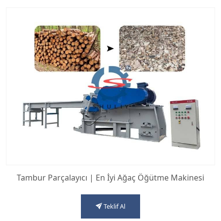
Tambur Parçalayıcı | En İyi Ağaç Öğütme Makinesi
Teklif Al