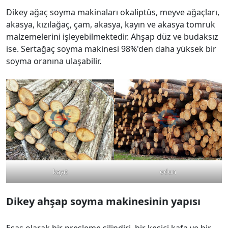
Dikey ağaç soyma makinaları okaliptüs, meyve ağaçları,
akasya, kızılağaç, çam, akasya, kayın ve akasya tomruk
malzemelerini işleyebilmektedir. Ahşap düz ve budaksız
ise. Sertağaç soyma makinesi 98%'den daha yüksek bir
soyma oranına ulaşabilir.
kayıt
odun
Dikey ahşap soyma makinesinin yapısı
Esas olarak bir presleme silindiri, bir kesici kafa ve bir