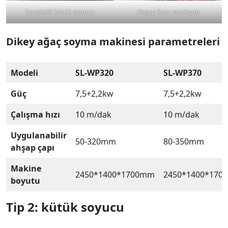
hareketli kütük soyucu
Ahşap kutu sevkiyatı
Dikey ağaç soyma makinesi parametreleri
Modeli
SL-WP320
SL-WP370
Güç
7,5+2,2kw
7,5+2,2kw
Çalışma hızı
10 m/dak
10 m/dak
Uygulanabilir
50-320mm
80-350mm
ahşap çapı
Makine
2450*1400*1700mm
2450*1400*170
boyutu
Tip 2:
kütük soyucu