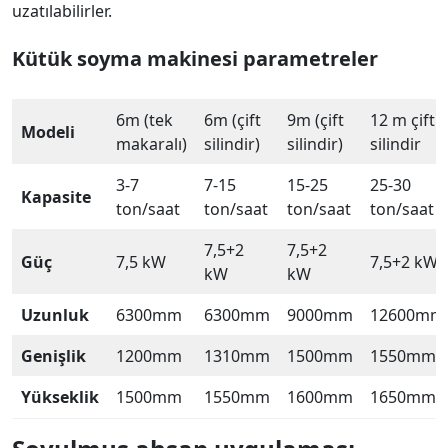
uzatılabilirler.
Kütük soyma makinesi
parametreler
6m (tek
6m (çift
9m (çift
12 m çift
Modeli
makaralı)
silindir)
silindir)
silindir
3-7
7-15
15-25
25-30
Kapasite
ton/saat
ton/saat
ton/saat
ton/saat
7,5+2
7,5+2
Güç
7,5 kW
7,5+2 kW
kW
kW
Uzunluk
6300mm
6300mm
9000mm
12600mm
Genişlik
1200mm
1310mm
1500mm
1550mm
Yükseklik
1500mm
1550mm
1600mm
1650mm