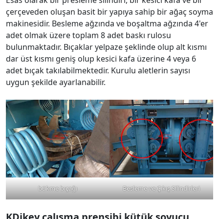
çerçeveden oluşan basit bir yapıya sahip bir ağaç soyma
makinesidir. Besleme ağzında ve boşaltma ağzında 4'er
adet olmak üzere toplam 8 adet baskı rulosu
bulunmaktadır. Bıçaklar yelpaze şeklinde olup alt kısmı
dar üst kısmı geniş olup kesici kafa üzerine 4 veya 6
adet bıçak takılabilmektedir. Kurulu aletlerin sayısı
uygun şekilde ayarlanabilir.
bükme bıçağı
Besleme ve Çıkış Silindirleri
K
Dikey çalışma prensibi
kütük soyucu