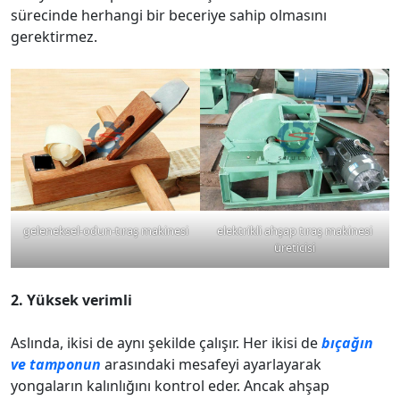
sürecinde herhangi bir beceriye sahip olmasını
gerektirmez.
geleneksel-odun-tıraş makinesi
elektrikli ahşap tıraş makinesi
üreticisi
2. Yüksek verimli
Aslında, ikisi de aynı şekilde çalışır. Her ikisi de
bıçağın
ve tamponun
arasındaki mesafeyi ayarlayarak
yongaların kalınlığını kontrol eder. Ancak ahşap