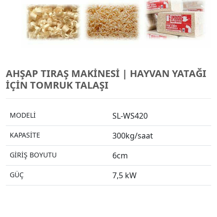
AHŞAP TIRAŞ MAKINESI | HAYVAN YATAĞI
İÇIN TOMRUK TALAŞI
MODELİ
SL-WS420
KAPASİTE
300kg/saat
GİRİŞ BOYUTU
6cm
GÜÇ
7,5 kW