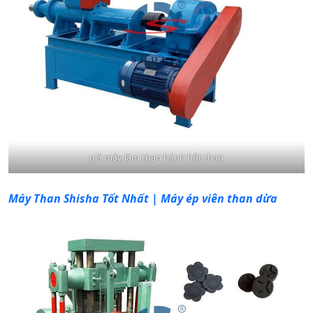
giá máy làm than bánh bột than
Máy Than Shisha Tốt Nhất | Máy ép viên than dừa