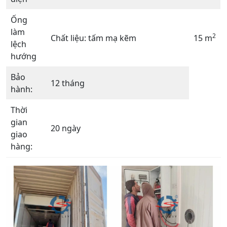
Ống
làm
2
Chất liệu: tấm mạ kẽm
15 m
lệch
hướng
Bảo
12 tháng
hành:
Thời
gian
20 ngày
giao
hàng: