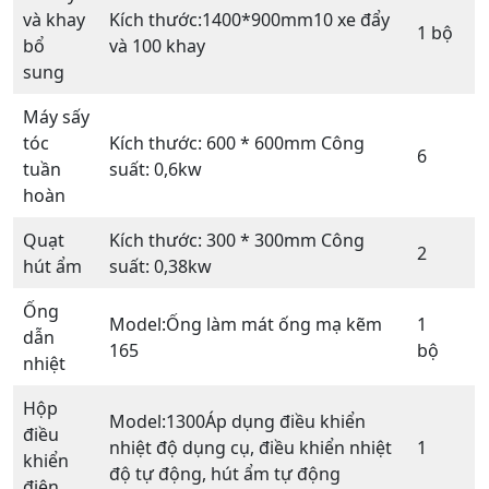
và khay
Kích thước:1400*900mm10 xe đẩy
1 bộ
bổ
và 100 khay
sung
Máy sấy
tóc
Kích thước: 600 * 600mm Công
6
tuần
suất: 0,6kw
hoàn
Quạt
Kích thước: 300 * 300mm Công
2
hút ẩm
suất: 0,38kw
Ống
Model:Ống làm mát ống mạ kẽm
1
dẫn
165
bộ
nhiệt
Hộp
Model:1300Áp dụng điều khiển
điều
nhiệt độ dụng cụ, điều khiển nhiệt
1
khiển
độ tự động, hút ẩm tự động
điện