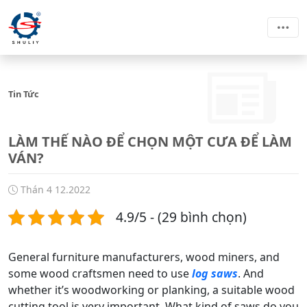
Tin Tức
LÀM THẾ NÀO ĐỂ CHỌN MỘT CƯA ĐỂ LÀM
VÁN?
Thán 4 12.2022
4.9/5 - (29 bình chọn)
General furniture manufacturers, wood miners, and
some wood craftsmen need to use
log saws
. And
whether it’s woodworking or planking, a suitable wood
cutting tool is very important. What kind of saws do you