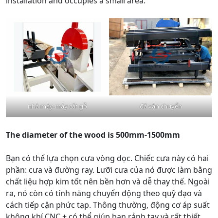
installation and occupies a small area.
nhà máy-máy cắt gỗ
đã vận chuyển
The diameter of the wood is 500mm-1500mm
Bạn có thể lựa chọn cưa vòng dọc. Chiếc cưa này có hai
phần: cưa và đường ray. Lưỡi cưa của nó được làm bằng
chất liệu hợp kim tốt nên bền hơn và dễ thay thế. Ngoài
ra, nó còn có tính năng chuyển động theo quỹ đạo và
cách tiếp cận phức tạp. Thông thường, động cơ áp suất
không khí CNC + có thể giúp bạn rảnh tay và rất thiết