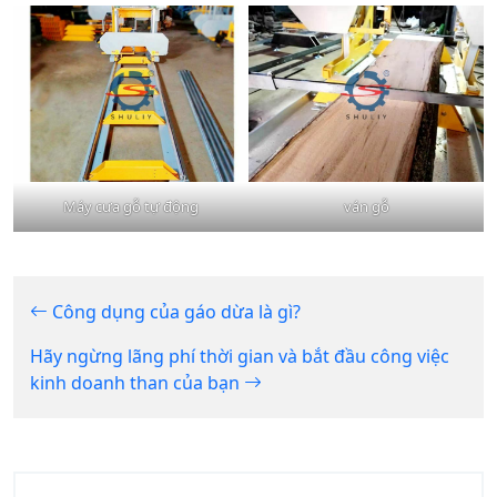
Máy cưa gỗ tự động
ván gỗ
Công dụng của gáo dừa là gì?
Hãy ngừng lãng phí thời gian và bắt đầu công việc
kinh doanh than của bạn