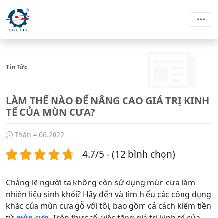
Tin Tức
LÀM THẾ NÀO ĐỂ NÂNG CAO GIÁ TRỊ KINH
TẾ CỦA MÙN CƯA?
Thán 4 06.2022
4.7/5 - (12 bình chọn)
Chẳng lẽ người ta không còn sử dụng mùn cưa làm
nhiên liệu sinh khối? Hãy đến và tìm hiểu các công dụng
khác của mùn cưa gỗ với tôi, bao gồm cả cách kiếm tiền
từ
mùn cưa
. Trên thực tế, việc tăng giá trị kinh tế của