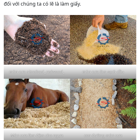
đối với chúng ta có lẽ là làm giấy.
mùn cưa nitrolized_redwood_
mùn cưa làm sạch dầu
Mùn cưa làm đệm cho ngựa
con đường mùn cưa