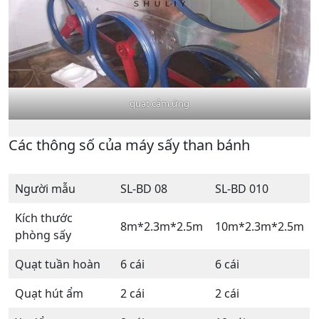
quạt cảm ứng
Các thông số của máy sấy than bánh
Người mẫu
SL-BD 08
SL-BD 010
Kích thước
8m*2.3m*2.5m
10m*2.3m*2.5m
phòng sấy
Quạt tuần hoàn
6 cái
6 cái
Quạt hút ẩm
2 cái
2 cái