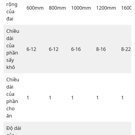
rộng
600mm
800mm
1000mm
1200mm
1600
của
đai
Chiều
dài
của
6-12
6-12
6-16
8-16
8-22
phần
sấy
khô
Chiều
dài
của
1
1
1
1
1
phần
cho
ăn
Độ dài