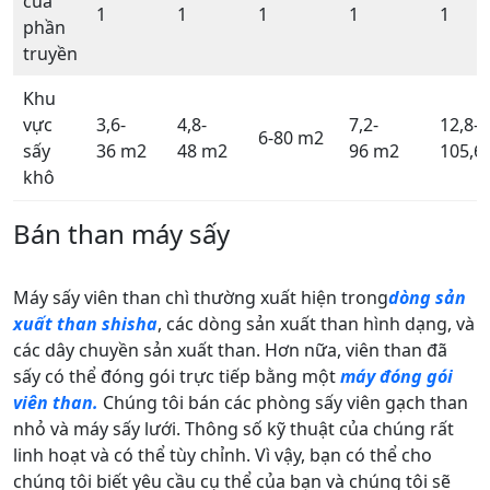
của
1
1
1
1
1
phần
truyền
Khu
vực
3,6-
4,8-
7,2-
12,8-
6-80 m2
sấy
36 m2
48 m2
96 m2
105,6
khô
Bán than
máy sấy
Máy sấy viên than chì thường xuất hiện trong
dòng sản
xuất than shisha
, các dòng sản xuất than hình dạng, và
các dây chuyền sản xuất than. Hơn nữa, viên than đã
sấy có thể đóng gói trực tiếp bằng một
máy đóng gói
viên than
.
Chúng tôi bán các phòng sấy viên gạch than
nhỏ và máy sấy lưới. Thông số kỹ thuật của chúng rất
linh hoạt và có thể tùy chỉnh. Vì vậy, bạn có thể cho
chúng tôi biết yêu cầu cụ thể của bạn và chúng tôi sẽ