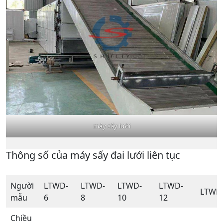
máy sấy lưới
Thông số của máy sấy đai lưới liên tục
Người
LTWD-
LTWD-
LTWD-
LTWD-
LTWD
mẫu
6
8
10
12
Chiều