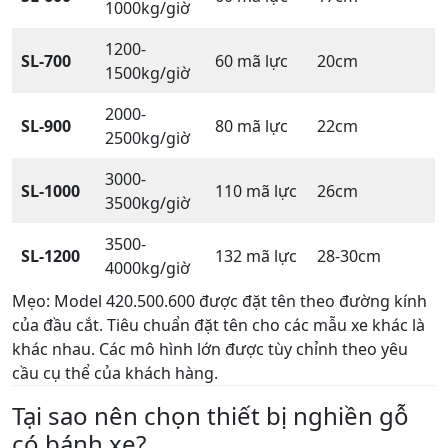
1000kg/giờ
1200-
SL-700
60 mã lực
20cm
1500kg/giờ
2000-
SL-900
80 mã lực
22cm
2500kg/giờ
3000-
SL-1000
110 mã lực
26cm
3500kg/giờ
3500-
SL-1200
132 mã lực
28-30cm
4000kg/giờ
Mẹo: Model 420.500.600 được đặt tên theo đường kính
của đầu cắt. Tiêu chuẩn đặt tên cho các mẫu xe khác là
khác nhau. Các mô hình lớn được tùy chỉnh theo yêu
cầu cụ thể của khách hàng.
Tại sao nên chọn thiết bị nghiền gỗ
có bánh xe?