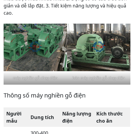
giản và dễ lắp đặt. 3. Tiết kiệm năng lượng và hiệu quả
cao.
máy nghiền gỗ chạy điện
bán máy nghiền gỗ chạy điện
Thông số máy nghiền gỗ điện
Người
Năng lượng
Kích thước
Dung tích
mẫu
điện
cho ăn
300-400