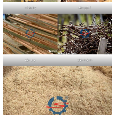
nhật ký
ván gỗ-1
cây tre
chi nhánh