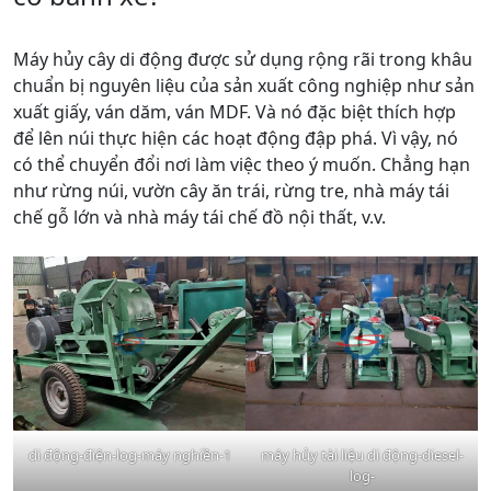
Máy hủy cây di động được sử dụng rộng rãi trong khâu
chuẩn bị nguyên liệu của sản xuất công nghiệp như sản
xuất giấy, ván dăm, ván MDF. Và nó đặc biệt thích hợp
để lên núi thực hiện các hoạt động đập phá. Vì vậy, nó
có thể chuyển đổi nơi làm việc theo ý muốn. Chẳng hạn
như rừng núi, vườn cây ăn trái, rừng tre, nhà máy tái
chế gỗ lớn và nhà máy tái chế đồ nội thất, v.v.
di động-điện-log-máy nghiền-1
máy hủy tài liệu di động-diesel-
log-