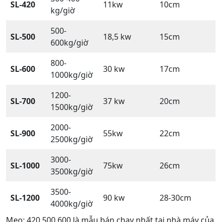
SL-420
11kw
10cm
kg/giờ
500-
SL-500
18,5 kw
15cm
600kg/giờ
800-
SL-600
30 kw
17cm
1000kg/giờ
1200-
SL-700
37 kw
20cm
1500kg/giờ
2000-
SL-900
55kw
22cm
2500kg/giờ
3000-
SL-1000
75kw
26cm
3500kg/giờ
3500-
SL-1200
90 kw
28-30cm
4000kg/giờ
Mẹo: 420.500.600 là mẫu bán chạy nhất tại nhà máy của