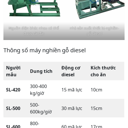
Nguồn điện khác nhau có thể
nhà sản xuất thiết bị-nghiền-
được cài đặt
gỗ diesel
Thông số máy nghiền gỗ diesel
Người
Động cơ
Kích thước
Dung tích
mẫu
diesel
cho ăn
300-400
SL-420
15 mã lực
10cm
kg/giờ
500-
SL-500
30 mã lực
15cm
600kg/giờ
800-
SL-600
60 mã lực
17cm