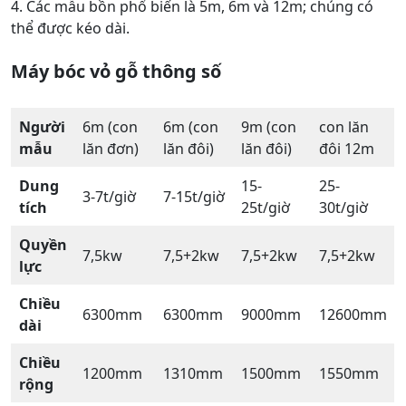
4. Các mẫu bồn phổ biến là 5m, 6m và 12m; chúng có
thể được kéo dài.
Máy bóc vỏ gỗ
thông số
Người
6m (con
6m (con
9m (con
con lăn
mẫu
lăn đơn)
lăn đôi)
lăn đôi)
đôi 12m
Dung
15-
25-
3-7t/giờ
7-15t/giờ
tích
25t/giờ
30t/giờ
Quyền
7,5kw
7,5+2kw
7,5+2kw
7,5+2kw
lực
Chiều
6300mm
6300mm
9000mm
12600mm
dài
Chiều
1200mm
1310mm
1500mm
1550mm
rộng