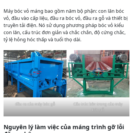
Máy bóc vỏ máng bao gồm năm bộ phận: con lăn bóc
vỏ, đầu vào cấp liệu, đầu ra bóc vỏ, đầu ra gỗ và thiết bị
truyền tải điện. Nó sử dụng phương pháp bóc vỏ kiểu
con lăn, cấu trúc đơn giản và chắc chắn, độ cứng chắc,
tỷ lệ hỏng hóc thấp và tuổi thọ dài.
đầu ra của máy bóc gỗ
Cấu trúc bên trong của máy
bóc gỗ
Nguyên lý làm việc của máng
trình gỡ lỗi