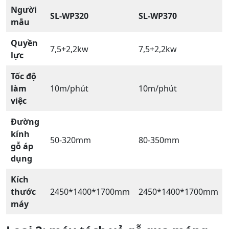
Người
SL-WP320
SL-WP370
mẫu
Quyền
7,5+2,2kw
7,5+2,2kw
lực
Tốc độ
làm
10m/phút
10m/phút
việc
Đường
kính
50-320mm
80-350mm
gỗ áp
dụng
Kích
thước
2450*1400*1700mm
2450*1400*1700mm
máy