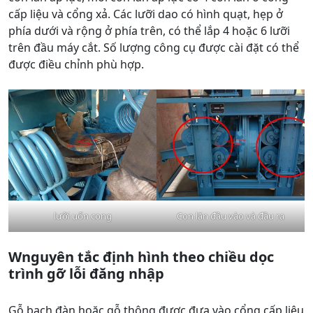
cấp liệu và cổng xả. Các lưỡi dao có hình quạt, hẹp ở
phía dưới và rộng ở phía trên, có thể lắp 4 hoặc 6 lưỡi
trên đầu máy cắt. Số lượng công cụ được cài đặt có thể
được điều chỉnh phù hợp.
lưỡi uốn cong
Con lăn đầu vào và đầu ra
W
nguyên tắc định hình theo chiều dọc
trình gỡ lỗi đăng nhập
Gỗ bạch đàn hoặc gỗ thông được đưa vào cổng cấp liệu