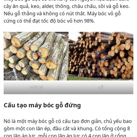
cây ăn quả, keo, alder, thông, châu chấu, sồi và gỗ keo.
Nếu gỗ thẳng và không có nút thắt. Máy bóc vỏ gỗ
cứng có thể đạt tốc độ bóc vỏ hơn 98%.
nhật ký
gỗ
Cấu tạo máy bóc gỗ đứng
Nó là một máy bóc gỗ có cấu tạo đơn giản, chủ yếu bao
gồm một con lăn ép, đầu cắt và khung. Có tổng cộng 8
con lăn áp lực, mỗi con lăn áp lực có 4 con lăn ở cổng