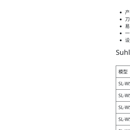
产
刀
易
一
设
Su
模型
SL-W
SL-W
SL-W
SL-W