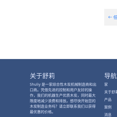
任
关于舒莉
导航
Shuliy 是一家综合性木炭机械制造商和出
家
口商。凭借先进的控制和用户友好的操
关于舒
作，我们的机器生产优质木炭，同时最大
产品
限度地减少浪费和排放。想尽快开始您的
木炭制造业务吗？请立即联系我们以获得
案例
最优惠的价格。
消息