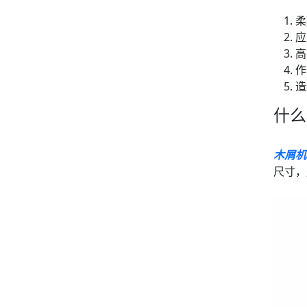
柔
应
高
作
造
什么
木屑机
尺寸，