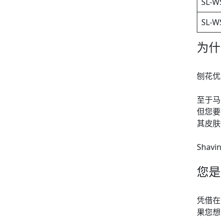
SL-W
SL-W
为什
刨花优
至于马
但您要
其皮肤
Sha
您是
凭借在
果您想