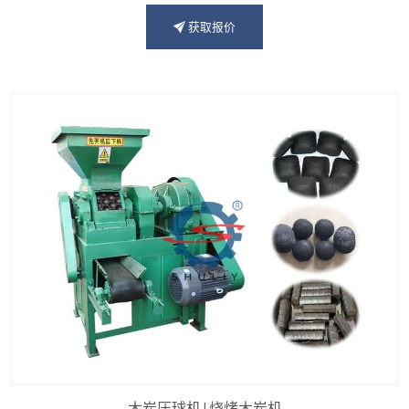
获取报价
木炭压球机|烧烤木炭机