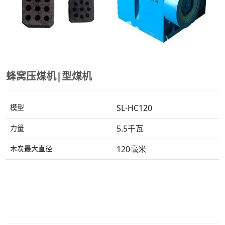
蜂窝压煤机|型煤机
模型
SL-HC120
力量
5.5千瓦
木炭最大直径
120毫米