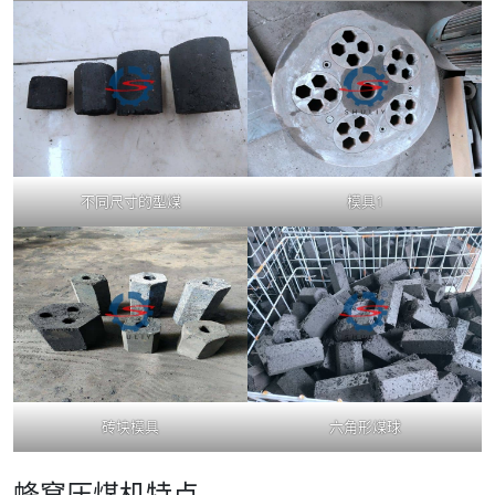
不同尺寸的型煤
模具1
砖块模具
六角形煤球
蜂窝压煤机特点