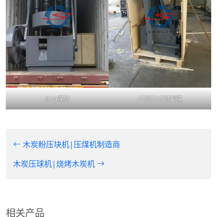
6cm煤砖
不同尺寸的型煤
木炭粉压块机|压煤机制造商
木炭压球机|烧烤木炭机
相关产品