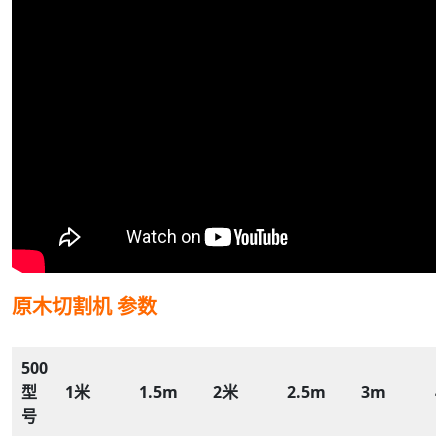
原木切割机
参数
500
型
1米
1.5m
2米
2.5m
3m
4
号