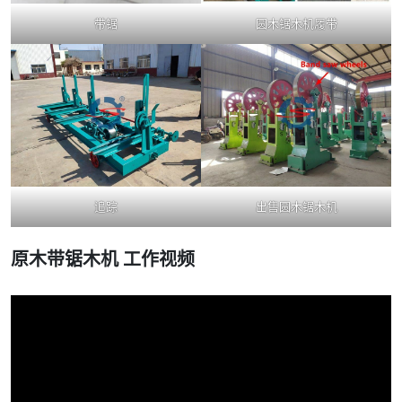
带锯
圆木锯木机履带
追踪
出售圆木锯木机
原木带锯木机
工作视频