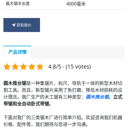
最大锯木长度
4000毫米
获取报价
产品详情
4.8/5 - (15 votes)
圆木推台锯
是一种集锯片、标尺、导轨于一体的新型木材切
割工具。而且，新型锯片采用了免打磨、降低木材损耗的设
计理念。我厂生产的木工锯有三种类型：
圆木推台锯
、立式
带锯和全自动卧式带锯
。
下面对我厂的三类锯木厂进行简单介绍。欢迎咨询我们机器
价格、配件等，我们期待与您进一步沟通。