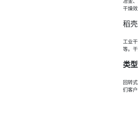
冶金、
干燥效
稻壳
工业干
等。干
类型
回转式
们客户