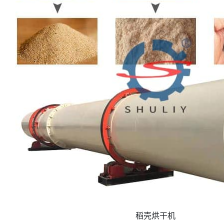
稻壳烘干机