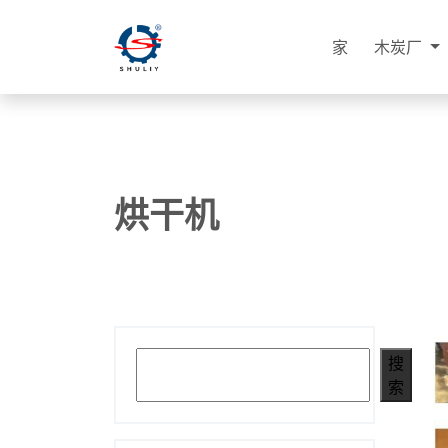
家
木炭厂
烘干机
搜索
搜
索