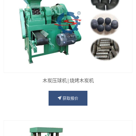
木炭压球机|烧烤木炭机
获取报价