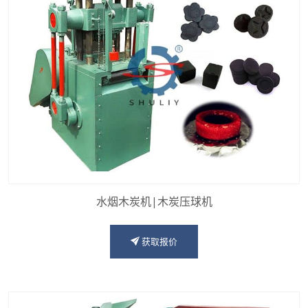
水烟木炭机|木炭压球机
获取报价