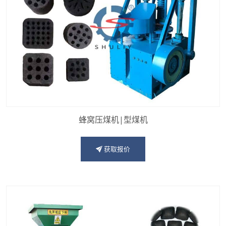
蜂窝压煤机|型煤机
获取报价