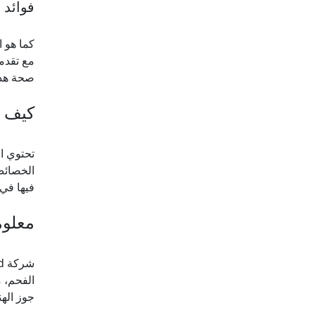
فوائد 
كما هو ا
مع تقدمك
صحة هذه
كيف ي
تحتوي ا
الخصائص
فيها في
معلوم
شركة Shuliy Machinery Co., Ltd هي مصنع محترف
الفحم، م
جوز اله