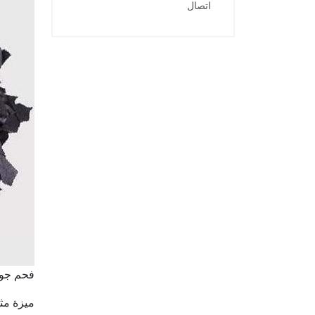
اتصال
فحم جوز
ميزة مث