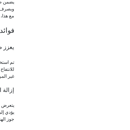
يضمن طهي
وبصرف ال
مع هذا،
فوائد
يعزز ص
تم استخ
للانتفا
غير المر
إزالة 
يتعرض ج
يؤدي إلى
جوز الهن