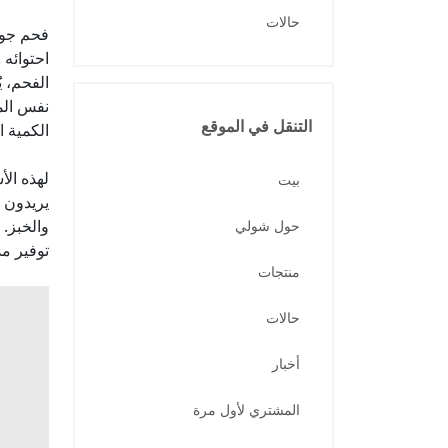
حالات
فحم جوز
احتوائه
نفس المن
التنقل في الموقع
الكمية ا
لهذه الأ
بيت
يريدون ا
والخبز.
حول شولي
توفير م
منتجات
حالات
أخبار
المشتري لأول مرة