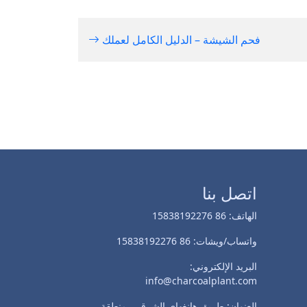
فحم الشيشة – الدليل الكامل لعملك
اتصل بنا
الهاتف: 86 15838192276
واتساب/ويشات: 86 15838192276
البريد الإلكتروني:
info@charcoalplant.com
العنوان: طريق هانغهاي الشرقي، منطقة