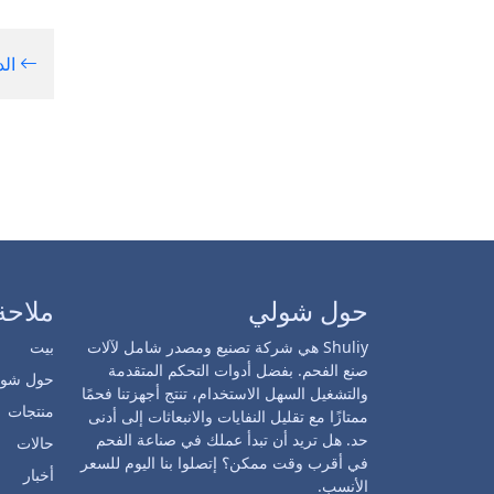
الد
حول شولي
ملاحة
Shuliy هي شركة تصنيع ومصدر شامل لآلات
بيت
صنع الفحم. بفضل أدوات التحكم المتقدمة
حول شول
والتشغيل السهل الاستخدام، تنتج أجهزتنا فحمًا
منتجات
ممتازًا مع تقليل النفايات والانبعاثات إلى أدنى
حد. هل تريد أن تبدأ عملك في صناعة الفحم
حالات
في أقرب وقت ممكن؟ إتصلوا بنا اليوم للسعر
أخبار
الأنسب.