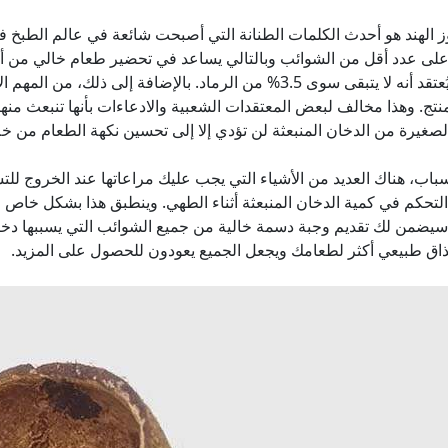
 الهند هو أحدث الكلمات الطنانة التي أصبحت شائعة في عالم الطبخ في
 على عدد أقل من الشوائب وبالتالي يساعد في تحضير طعام خالي من أ
الفحم، يُعتقد أنه لا يتبقى سوى 3.5% من الرماد. بالإضافة إل
تج. وهذا مخالف لبعض المعتقدات الشعبية والادعاءات بأنها تنبعث منها
لصغيرة من الدخان المنبعثة لن تؤدي إلا إلى تحسين نكهة الطعام من خلال
سباب، هناك العديد من الأشياء التي يجب عليك مراعاتها عند الخروج للت
لتحكم في كمية الدخان المنبعثة أثناء الطهي. وينطبق هذا بشكل خاص عن
 سيضمن لك تقديم وجبة دسمة خالية من جميع الشوائب التي يسببها د
ذاق طبيعي أكثر لطعامك ويجعل الجميع يعودون للحصول على المزيد.