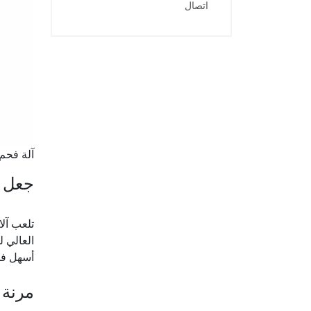
اتصال
آلة فحم
جعل ا
تلعب آلا
العالي ل
أسهل فح
مرنة 