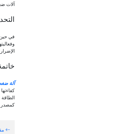
آلات ضغط
التحد
في حين أ
وفعاليته
الإضرار 
خاتمة
آلة ضغط 
كفاءتها 
الطاقة ا
كمصدر لل
مقد