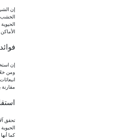
إن الشيء
الخشب من
الحيوية
الأماكن 
فوائد 
إن استخد
ومن خلال
انبعاثات
مقارنة ب
استقلا
تحقق آلا
الحيوية 
كما أنها