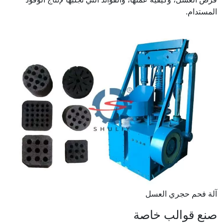
المستدام.
آلة فحم حجري العسل
صنع قوالب خاصة