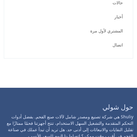
حالات
أخبار
المشتري لأول مرة
اتصال
حول شولي
Shuliy هي شركة تصنيع ومصدر شامل لآلات صنع الفحم. بفضل أدوات
التحكم المتقدمة والتشغيل السهل الاستخدام، تنتج أجهزتنا فحمًا ممتازًا مع
تقليل النفايات والانبعاثات إلى أدنى حد. هل تريد أن تبدأ عملك في صناعة
الفحم في أقرب وقت ممكن؟ إتصلوا بنا اليوم للسعر الأنسب.