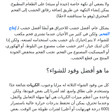
ولا يضفي أي نكهة خاصة (جيدة أو سيئة) على الطعام المطبوخ.
يمكن إنشاء النكهة عن طريق إضافة رقائق الخشب إلى الفحم
المحترق (وهو ما سنناقشه لاحقًا).
بشكل عام، أفضل خشب للاحتراق هو أيضًا أفضل خشب لـ
إنتاج
الفحم
. ولكن في كثير من الأحيان عندما تشتري فحم مكعب
للشواء، لا يتم إخبارك بأي خشب يجب استخدامه لصنعه، ولكن إذا
كان لديك خيار، اختر خشب صلب مصنوع من البلوط، أو الهكوري،
أو الميسكيت المصنوع من الفحم. تجنب الفحم منخفض الجودة
المنتج من قطع الخشب.
ما هو أفضل وقود للشواء؟
كل من وقود الشواء الثلاثة له مزايا وعيوب.
الكريات
شائعة جدًا
وتستخدم على نطاق واسع. لقد أشرنا إلى بعض قيودها، ولكن
واحدة من أعظم ميزات الكريات هي أنها سهلة التعامل والنقل،
وعندما تحترق، يمكن أن تحتفظ بدرجات حرارة عالية باستمرار
(600 درجة فهرنهايت أو أعلى) لفترات طويلة من الوقت. بعض