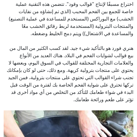
اختراع مسبقًا لإنتاج "قوالب وقود". تتضمن هذه التقنية عملية
خاصة للجمع بين الفحم المحبب (الذي تم إنشاؤه من نفايات
الخشب) مع البوراكس (المستخدم للمساعدة في عملية التصنيع)
والمنتجات البترولية (المستخدمة لربط رقائق الخشب معًا
والمساعدة في الاشتعال)) ويتم دمج الخليط وضغطه.
هنري فورد هو بالتأكيد شيء جيد. لقد كسب الكثير من المال من
بيع قوالب لشوايات الفحم في البلاد. هناك العديد من الأنواع
والعلامات التجارية المختلفة للقوالب في السوق اليوم، وبعضها لا
يحتوي على منتجات بترولية كريهة. ومع ذلك، حتى لو كان بإمكانك
تجنب شراء القوالب التي تحتوي على منتجات بترولية، فمن الجيد
تركها تحترق على شواية الفحم الخاصة بك لفترة من الوقت قبل
البدء في شواء طعامك للتأكد من التخلص من أي مواد أخرى قد
تؤثر على طعم ورائحة طعامك.