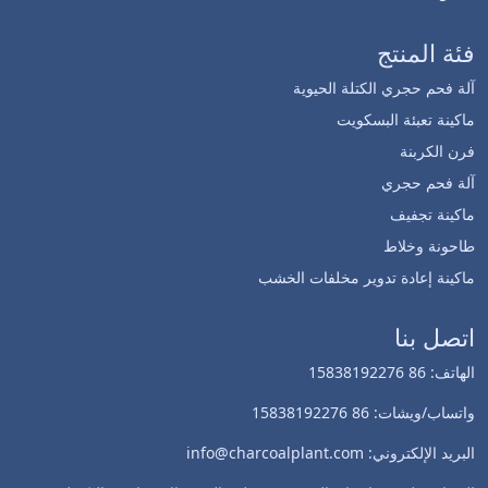
فئة المنتج
آلة فحم حجري الكتلة الحيوية
ماكينة تعبئة البسكويت
فرن الكربنة
آلة فحم حجري
ماكينة تجفيف
طاحونة وخلاط
Whatsapp
ماكينة إعادة تدوير مخلفات الخشب
Email
اتصل بنا
الهاتف: 86 15838192276
Wechat
واتساب/ويشات: 86 15838192276
Chat
البريد الإلكتروني: info@charcoalplant.com