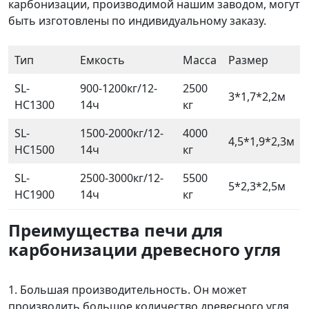
карбонизации, производимой нашим заводом, могут
быть изготовлены по индивидуальному заказу.
Тип
Емкость
Масса
Размер
SL-
900-1200кг/12-
2500
3*1,7*2,2м
HC1300
14ч
кг
SL-
1500-2000кг/12-
4000
4,5*1,9*2,3м
HC1500
14ч
кг
SL-
2500-3000кг/12-
5500
5*2,3*2,5м
HC1900
14ч
кг
Преимущества печи для
карбонизации древесного угля
1. Большая производительность. Он может
производить большое количество древесного угля