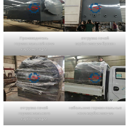
Производитель
отгрузка печей
горизонтальной печи
карбонизации бревен
карбонизации
отгрузка печей
небольшие горизонтальные
горизонтального
печи карбонизации
карбонизации