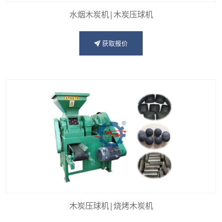
水烟木炭机|木炭压球机
获取报价
木炭压球机|烧烤木炭机