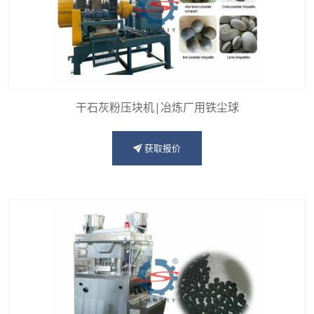
干石灰粉压块机|冶炼厂用铁尘球
获取报价