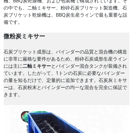
機、BBQ炭乾燥機、および包装機で構成されています。そ
の中でも、二軸ミキサー、粉砕石炭ブリケット製造機、石
炭ブリケット乾燥機は、BBQ炭生産ラインで最も重要な設
備です。
微粉炭ミキサー
石炭ブリケット成形は、バインダーの品質と混合機の構造
に非常に厳格な要件があるため、粉砕石炭成形生産ライン
には主に
二軸ミキサー
とバインダー混合タンクが装備され
ています。したがって、1トンの石炭に必要なバインダー
の量を知るだけで、定量的に追加できます。石炭灰ミキサ
ーは、石炭粉末とバインダーの均一な混合を完全に保証で
きます。