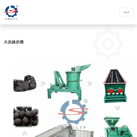
木炭練炭機