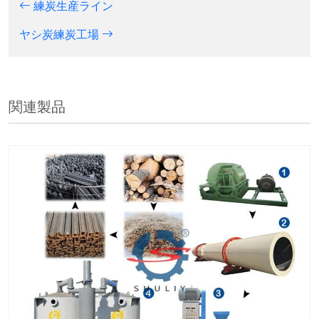
練炭生産ライン
ヤシ炭練炭工場
関連製品